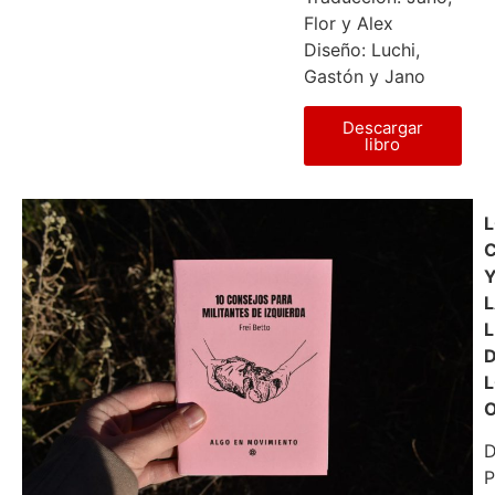
Flor y Alex
Diseño: Luchi,
Gastón y Jano
Descargar
libro
C
L
P